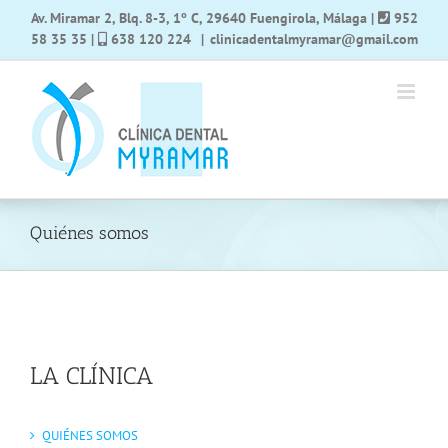
Saltar
Av. Miramar 2, Blq. 8-3, 1º C, 29640 Fuengirola, Málaga
|
952
al
58 35 35
|
638 120 224
|
clinicadentalmyramar@gmail.com
contenido
Quiénes somos
LA CLÍNICA
QUIÉNES SOMOS