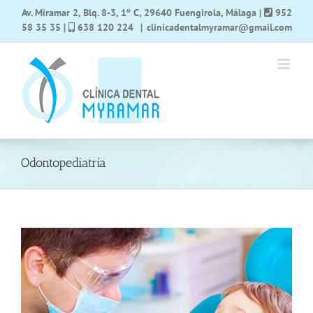
Saltar
Av. Miramar 2, Blq. 8-3, 1º C, 29640 Fuengirola, Málaga
|
952
al
58 35 35
|
638 120 224
|
clinicadentalmyramar@gmail.com
contenido
Odontopediatría