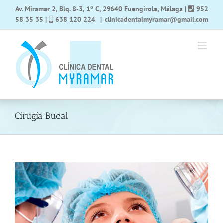
Saltar
Av. Miramar 2, Blq. 8-3, 1º C, 29640 Fuengirola, Málaga
|
952
al
58 35 35
|
638 120 224
|
clinicadentalmyramar@gmail.com
contenido
Cirugía Bucal